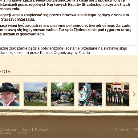
14.1. Krajowy Zjazd Delegatów Zjednoczenia składa się z upoważnionych
dstawicieli poszczególnych Kurkowych Bractw Strzeleckich przynależnych
ednoczenia.
egacji winien znajdować się prezes bractwa lub delegat będący członkiem
 Starszych/Zarządu.
gacji winni być zaopatrzeni w pisemne pełnomocnictwo odnośnego Zarządu,
ym muszą się legitymować wobec Zarządu Zjednoczenia pod rygorem utraty
a udziału w głosowaniach.
ażde zgłoszenie będzie potwierdzone (zostanie przesłane na skrzynkę skąd
łano zgłoszenie) przez Komitet Organizacyjny Zjazdu.
Członkowie
Statut
Królowie
© copyright BR
Galeria
Kontakt