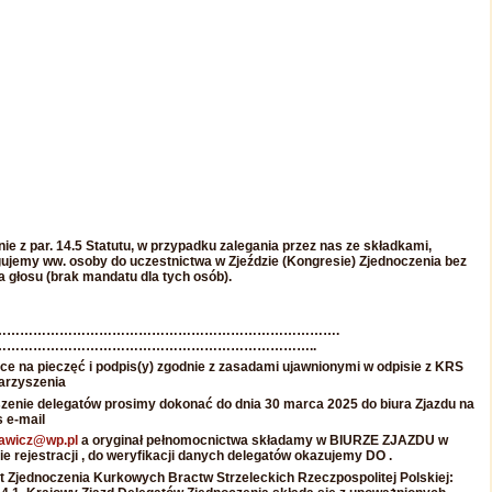
ie z par. 14.5 Statutu, w przypadku zalegania przez nas ze składkami,
ujemy ww. osoby do uczestnictwa w Zjeździe (Kongresie) Zjednoczenia bez
 głosu (brak mandatu dla tych osób).
…………………………………………………………………….
………………………………………………………………..
ce na pieczęć i podpis(y) zgodnie z zasadami ujawnionymi w odpisie z KRS
arzyszenia
szenie delegatów prosimy dokonać do dnia 30 marca 2025 do biura Zjazdu na
 e-mail
rawicz@wp.pl
a oryginał pełnomocnictwa składamy w BIURZE ZJAZDU w
ie rejestracji , do weryfikacji danych delegatów okazujemy DO .
t Zjednoczenia Kurkowych Bractw Strzeleckich Rzeczpospolitej Polskiej: