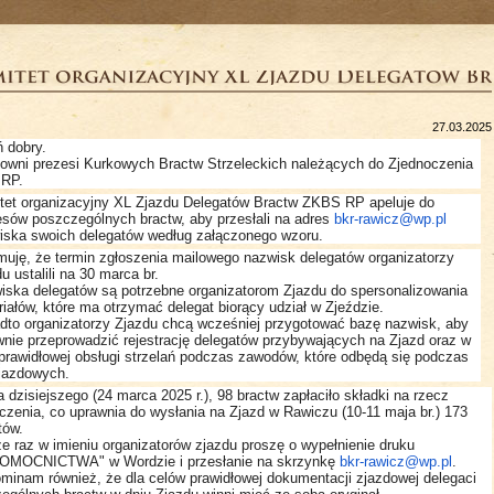
27.03.2025
 dobry.
owni prezesi Kurkowych Bractw Strzeleckich należących do Zjednoczenia
RP.
tet organizacyjny XL Zjazdu Delegatów Bractw ZKBS RP apeluje do
esów poszczególnych bractw, aby przesłali na adres
bkr-rawicz@wp.pl
iska swoich delegatów według załączonego wzoru.
rmuję, że termin zgłoszenia mailowego nazwisk delegatów organizatorzy
u ustalili na 30 marca br.
iska delegatów są potrzebne organizatorom Zjazdu do spersonalizowania
iałów, które ma otrzymać delegat biorący udział w Zjeździe.
dto organizatorzy Zjazdu chcą wcześniej przygotować bazę nazwisk, aby
wnie przeprowadzić rejestrację delegatów przybywających na Zjazd oraz w
 prawidłowej obsługi strzelań podczas zawodów, które odbędą się podczas
zjazdowych.
a dzisiejszego (24 marca 2025 r.), 98 bractw zapłaciło składki na rzecz
czenia, co uprawnia do wysłania na Zjazd w Rawiczu (10-11 maja br.) 173
tów.
e raz w imieniu organizatorów zjazdu proszę o wypełnienie druku
OMOCNICTWA" w Wordzie i przesłanie na skrzynkę
bkr-rawicz@wp.pl
.
minam również, że dla celów prawidłowej dokumentacji zjazdowej delegaci