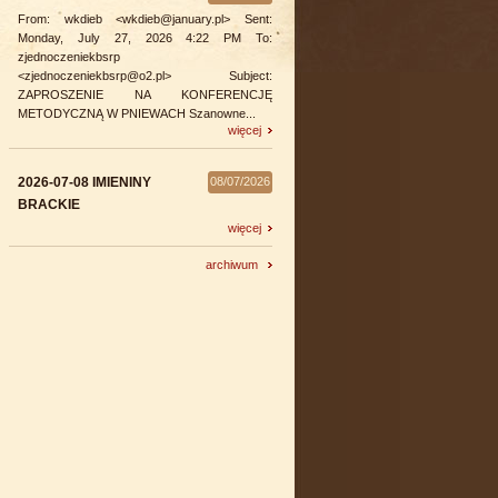
From: wkdieb <wkdieb@january.pl> Sent:
Monday, July 27, 2026 4:22 PM To:
zjednoczeniekbsrp
<zjednoczeniekbsrp@o2.pl> Subject:
ZAPROSZENIE NA KONFERENCJĘ
METODYCZNĄ W PNIEWACH Szanowne...
więcej
2026-07-08 IMIENINY
08/07/2026
BRACKIE
więcej
archiwum