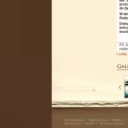
par. 
prze
do Zj
W del
Rady
Dele
któr
brani
PS. K
nades
« cofnij
Strona główna
Mapa serwisu
Władze
Wydarzenia
Wyniki
Terminarz imprez