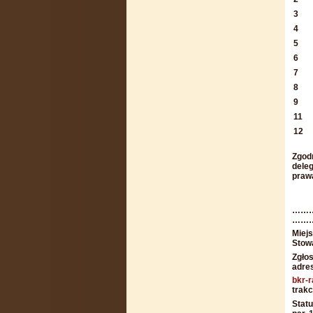
3
4
5
6
7
8
9
11
12
Zgodn
deleg
prawa
……
……
Miejs
Stow
Zgło
adres
bkr-
trakc
Statu