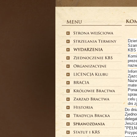
Dzień
Szan
KBS 
Komi
prez
nazw
Info
Zjazd
Nazw
mater
Pona
spra
celu
dni 
Do dni
Zjedno
delega
Jeszcz
"PEŁN
Przypo