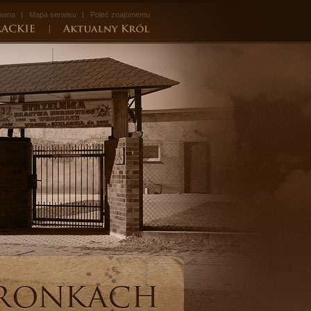
łówna
Mapa serwisu
Poleć znajomemu