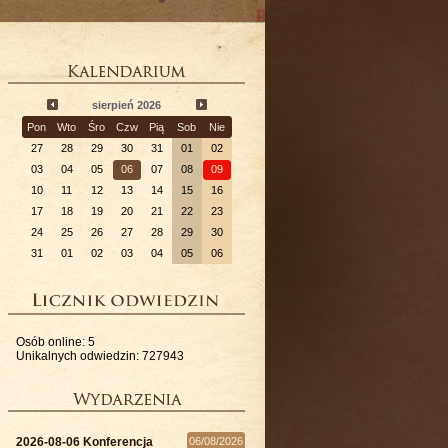
sierpień 2026
Pon
Wto
Śro
Czw
Pią
Sob
Nie
27
28
29
30
31
01
02
03
04
05
06
07
08
09
10
11
12
13
14
15
16
17
18
19
20
21
22
23
24
25
26
27
28
29
30
31
01
02
03
04
05
06
Osób online: 5
Unikalnych odwiedzin: 727943
2026-08-06 Konferencja
06/08/2026