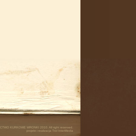
ACTWO KURKOWE WRONKI 2010. All right reserved.
projekt i realizacja Trol InterMedia