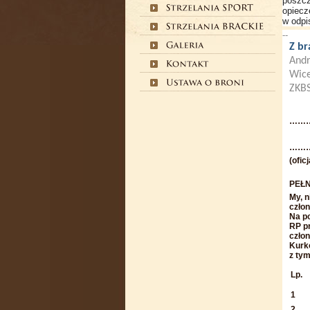
poszcz
opiecz
w odpi
--
Z br
Andr
Wice
ZKB
……
………
(ofic
PEŁ
My, n
czło
Na po
RP p
czło
Kurko
z tym
Lp.
1
2