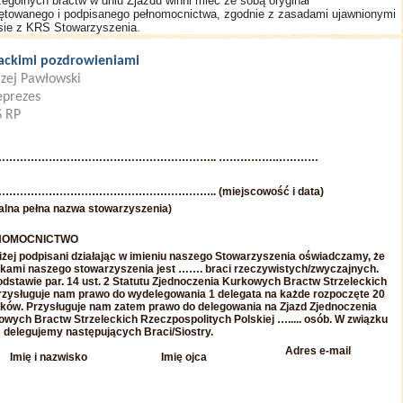
ególnych bractw w dniu Zjazdu winni mieć ze sobą oryginał
ętowanego i podpisanego pełnomocnictwa, zgodnie z zasadami ujawnionymi
sie z KRS Stowarzyszenia.
ackimi pozdrowieniami
zej Pawłowski
prezes
S RP
…………………………………………………….. …………….…………
………………………………………………….. (miejscowość i data)
jalna pełna nazwa stowarzyszenia)
NOMOCNICTWO
iżej podpisani działając w imieniu naszego Stowarzyszenia oświadczamy, że
nkami naszego stowarzyszenia jest ……. braci rzeczywistych/zwyczajnych.
dstawie par. 14 ust. 2 Statutu Zjednoczenia Kurkowych Bractw Strzeleckich
rzysługuje nam prawo do wydelegowania 1 delegata na każde rozpoczęte 20
nków. Przysługuje nam zatem prawo do delegowania na Zjazd Zjednoczenia
wych Bractw Strzeleckich Rzeczpospolitych Polskiej …..... osób. W związku
 delegujemy następujących Braci/Siostry.
Adres e-mail
Imię i nazwisko
Imię ojca