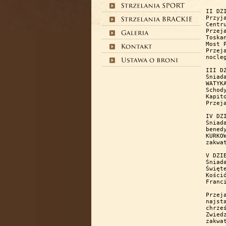
II DZIEŃ	09.05.2025r.  (
Przyj
Centr
Przej
Toska
Most 
Przej
nocleg
III DZIEŃ	10.05.2025r
Śniad
WATYK
Schod
Kapit
Przej
IV DZIEŃ	 11.05.2025r. (ni
Śniad
bened
KURKO
zakwa
V DZIEŃ	12.05.2025r. (poniedzi
Śniad
Święt
Kości
Franci
Przej
najst
chrze
Zwied
zakwa