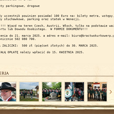
aty parkingowe, drogowe



dy uczestnik powinien posiadać 100 Euro na: bilety metra, wstępy,
wy słuchawkowe, parking oraz statek w Wenecji.

 !!! Wjazd na teren Czech, Austrii, Włoch, tylko na podstawie waż
ortu lub Dowodu Osobistego.  W FORMIE DOKUMENTU!!!

zenia do 21. marca 2025. a adres e-mail: biuro@bractwokurkowerp.p
onicznie 502 080 700.

A ZALICZKI:  500 zł (pięćset złotych) do 30. MARCA 2025. 

TAŁĄ OPŁATĘ należy wpłacić do 15. KWIETNIA 2025.