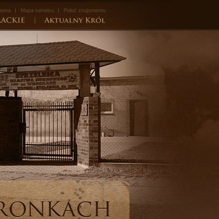
łówna
Mapa serwisu
Poleć znajomemu