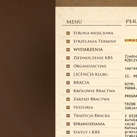
KOMUN
Zjedn
RZECZY
zapras
II. P
RZYM,
PADWA
PROGR
TRZON
Zabie
I DZIEŃ	08.05.2025r.  (czwar
Autok
zająć
Katow
grani
trakc