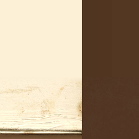


nego

l albo
