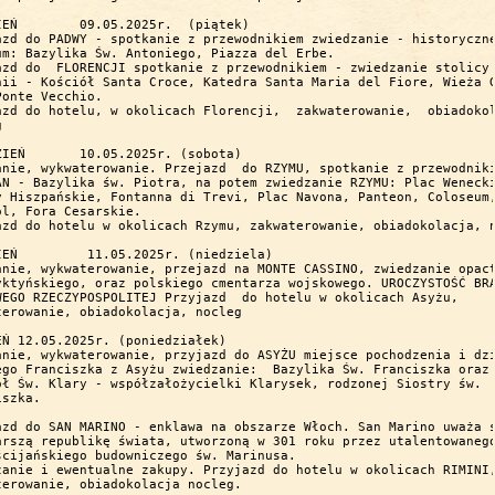
piątek)  

azd do PADWY - spotkanie z przewodnikiem zwiedzanie - historyczne
um: Bazylika Św. Antoniego, Piazza del Erbe. 

azd do  FLORENCJI spotkanie z przewodnikiem - zwiedzanie stolicy

nii - Kościół Santa Croce, Katedra Santa Maria del Fiore, Wieża G
Ponte Vecchio.  

azd do hotelu, w okolicach Florencji,  zakwaterowanie,  obiadokol


. (sobota)  

anie, wykwaterowanie. Przejazd  do RZYMU, spotkanie z przewodniki
AN - Bazylika św. Piotra, na potem zwiedzanie RZYMU: Plac Wenecki
y Hiszpańskie, Fontanna di Trevi, Plac Navona, Panteon, Coloseum,
ol, Fora Cesarskie.

azd do hotelu w okolicach Rzymu, zakwaterowanie, obiadokolacja, n
edziela)  

anie, wykwaterowanie, przejazd na MONTE CASSINO, zwiedzanie opact
yktyńskiego, oraz polskiego cmentarza wojskowego. UROCZYSTOŚĆ BRA
WEGO RZECZYPOSPOLITEJ Przyjazd  do hotelu w okolicach Asyżu,

terowanie, obiadokolacja, nocleg

ałek) 

anie, wykwaterowanie, przyjazd do ASYŻU miejsce pochodzenia i dzi
ego Franciszka z Asyżu zwiedzanie:  Bazylika Św. Franciszka oraz

ół Św. Klary - współzałożycielki Klarysek, rodzonej Siostry św.

szka. 

azd do SAN MARINO - enklawa na obszarze Włoch. San Marino uważa s
arszą republikę świata, utworzoną w 301 roku przez utalentowanego
ścijańskiego budowniczego św. Marinusa.

zanie i ewentualne zakupy. Przyjazd do hotelu w okolicach RIMINI,
terowanie, obiadokolacja nocleg.
