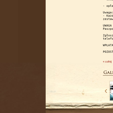
- opł
Uwaga:
- Każ
zesta
UWAGA
Paszp
Zgłos
telef
WPŁAT
POZOS
« cofnij