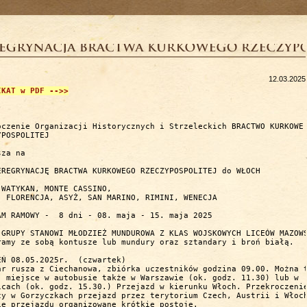
12.03.2025
IKAT w PDF -->>
oczenie Organizacji Historycznych i Strzeleckich BRACTWO KURKOWE

POSPOLITEJ

za na 

EREGRYNACJĘ BRACTWA KURKOWEGO RZECZYPOSPOLITEJ do WŁOCH

 WATYKAN, MONTE CASSINO,

, FLORENCJA, ASYŻ, SAN MARINO, RIMINI, WENECJA

AM RAMOWY -  8 dni - 08. maja - 15. maja 2025

 GRUPY STANOWI MŁODZIEŻ MUNDUROWA Z KLAS WOJSKOWYCH LICEÓW MAZOWS
ramy ze sobą kontusze lub mundury oraz sztandary i broń białą.

tek)  

ar rusza z Ciechanowa, zbiórka uczestników godzina 09.00. Można t
  miejsce w autobusie także w Warszawie (ok. godz. 11.30) lub w

icach (ok. godz. 15.30.) Przejazd w kierunku Włoch. Przekroczenie
cy w Gorzyczkach przejazd przez terytorium Czech, Austrii i Włoch
ie przejazdu organizowane krótkie postoje.
