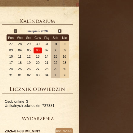
sierpień 2026
Pon
Wto
Śro
Czw
Pią
Sob
Nie
27
28
29
30
31
01
02
03
04
05
06
07
08
09
10
11
12
13
14
15
16
17
18
19
20
21
22
23
24
25
26
27
28
29
30
31
01
02
03
04
05
06
ZA.

Osób online: 3
Unikalnych odwiedzin: 727381
akże



. W

2026-07-08 IMIENINY
08/07/2026