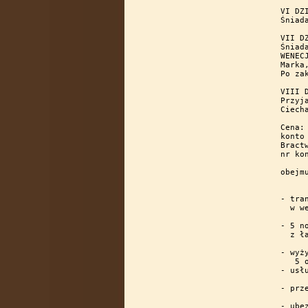
VI DZIEŃ	13.05.2025r. 
Śniad
VII DZIEŃ	14.05.202
Śniad
WENEC
Marka
Po za
VIII DZIEŃ	15.05.202
Przyj
Ciech
Cena:
konto
Bract
nr ko
obejmu
- tra
  w we
- 5 n
  z ła
- wyż
   5 o
- usłu
- prz
- ube