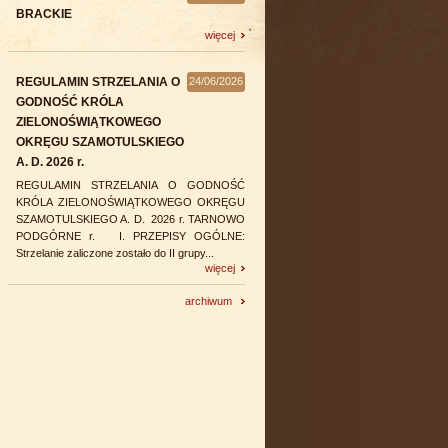
BRACKIE
go

więcej
iotta,

REGULAMIN STRZELANIA O
24/06/2026
acja,

GODNOŚĆ KRÓLA
ZIELONOŚWIĄTKOWEGO
OKRĘGU SZAMOTULSKIEGO
em

A. D. 2026 r.
,



REGULAMIN STRZELANIA O GODNOŚĆ
KRÓLA ZIELONOŚWIĄTKOWEGO OKRĘGU
ocleg.

SZAMOTULSKIEGO A. D. 2026 r. TARNOWO
PODGÓRNE r. I. PRZEPISY OGÓLNE:
wa

Strzelanie zaliczone zostało do II grupy...
CTWA

więcej
archiwum
ałania

ię za




