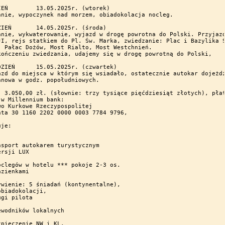
(wtorek)

anie, wypoczynek nad morzem, obiadokolacja nocleg.

5r. (środa)

anie, wykwaterowanie, wyjazd w drogę powrotna do Polski. Przyjazd
JI, rejs statkiem do Pl. Św. Marka, zwiedzanie: Plac i Bazylika Ś
, Pałac Dożów, Most Rialto, Most Westchnień. 

kończeniu zwiedzania, udajemy się w drogę powrotną do Polski, 

5r. (czwartek)

azd do miejsca w którym się wsiadało, ostatecznie autokar dojeżdż
anowa w godz. popołudniowych.

  3.050,00 zł. (słownie: trzy tysiące pięćdziesiąt złotych), płat
 w Millennium bank: 

wo Kurkowe Rzeczypospolitej

nta 30 1160 2202 0000 0003 7784 9796, 

je: 

nsport autokarem turystycznym 

rsji LUX   

oclegów w hotelu *** pokoje 2-3 os. 

zienkami

ywienie: 5 śniadań (kontynentalne), 

biadokolacji,

gi pilota 

ewodników lokalnych  

zpieczenie NW i KL.
