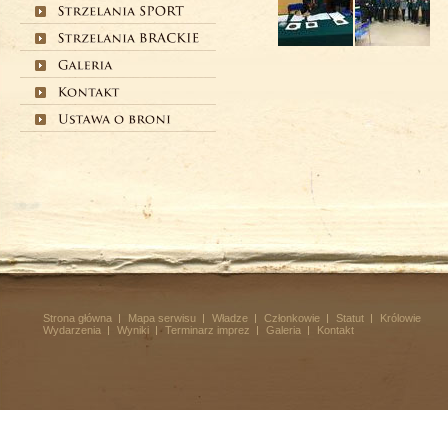
Strona główna
Mapa serwisu
Władze
Członkowie
Statut
Królowie
Wydarzenia
Wyniki
Terminarz imprez
Galeria
Kontakt