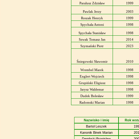
Paralusz Zdzisław
1999
Pawlak Jerzy
2003
Roszak Henryk
1999
Spychała Antoni
1998
Spychała Stanisław
1998
Szwak Tomasz Jan
2014
Szymański Piotr
2023
Śniegowski Sławomir
2010
Wrembel Marek
1998
Englert Wojciech
1998
Grupiński Eligiusz
1998
Jarysz Waldemar
1998
Dudek Bolesław
1999
Radomski Marian
1998
Nazwisko i imię
Rok wst
Bartol Leszek
19
Kanonik Binek Marian
20
Dembski Bronisław
20