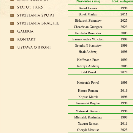
Nazwisko i imię
Rok wstąpien
Bartol Leszek
1998
Binek Marian
2011
Bździoch Zbigniew
2025
Chrześcian Grzegorz
2023
Dembski Bronisław
2005
Frasunkiewicz Wojciech
1999
Grynhoff Stanisław
1999
Haak Andrzej
1998
Hoffmann Piotr
1999
Jądrzyk Andrzej
2005
Kahl Paweł
2020
Kmieciak Paweł
1998
Koppa Roman
2016
Kopras Marek
1998
Kurowski Bogdan
1998
Matuszak Bernard
1998
Michalak Kazimierz
1998
Nawrot Roman
2011
Olczyk Mateusz
2025