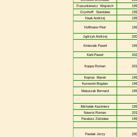
Frasunkiewicz Wojciech
19
Grynhoff Stanisław
19
Haak Andrzej
19
Hoffmann Piotr
19
Jądrzyk Andrzej
20
Kmieciak Paweł
19
Kahl Paweł
20
Koppa Roman
20
Kopras Marek
19
Kurowski Bogdan
19
Matuszak Bernard
19
Michalak Kazimierz
19
Nawrot Roman
20
Paralusz Zdzisław
19
Pawlak Jerzy
20