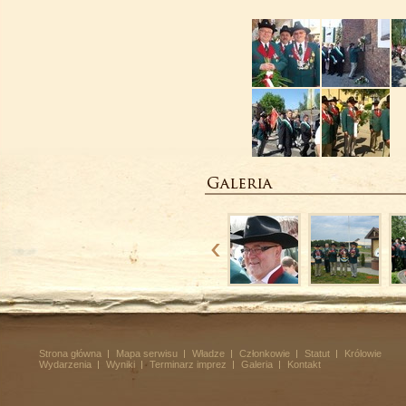
Strona główna
Mapa serwisu
Władze
Członkowie
Statut
Królowie
Wydarzenia
Wyniki
Terminarz imprez
Galeria
Kontakt