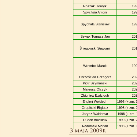
Roszak Henryk
19
Spychała Antoni
19
Spychała Stanisław
19
Szwak Tomasz Jan
20
Śniegowski Sławomir
20
Wrembel Marek
19
Chrześcian Grzegorz
20
Piotr Szymański
20
Mateusz Olczyk
20
Zbigniew Bździoch
20
Englert Wojciech
1998 (+ zm. 
Grupiński Eligiusz
1998 (+ zm. 
Jarysz Waldemar
1998 (+ zm. 
Dudek Bolesław
1999 (+ zm. 
Radomski Marian
1998 (+ zm. 