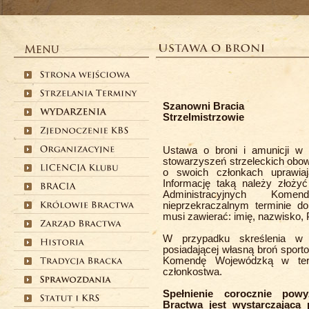
Szanowni Bracia
Strzelmistrzowie
Ustawa o broni i amunicji w 
stowarzyszeń strzeleckich obow
o swoich członkach uprawiaj
Informację taką należy złoż
Administracyjnych Kom
nieprzekraczalnym terminie d
musi zawierać: imię, nazwisko,
W przypadku skreślenia w 
posiadającej własną broń sport
Komendę Wojewódzką w term
członkostwa.
Spełnienie corocznie pow
Bractwa jest wystarczającą