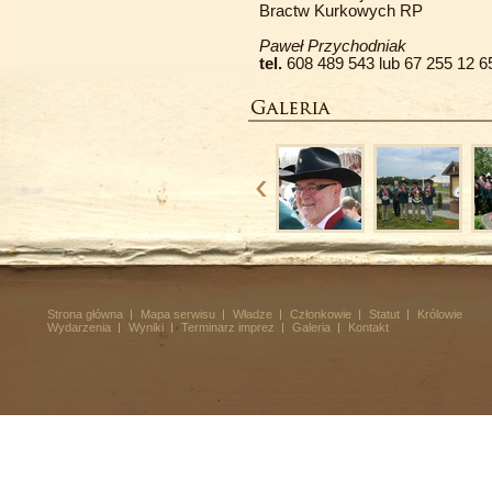
Bractw Kurkowych RP
Paweł Przychodniak
tel.
608 489 543 lub 67 255 12 6
Strona główna
Mapa serwisu
Władze
Członkowie
Statut
Królowie
Wydarzenia
Wyniki
Terminarz imprez
Galeria
Kontakt