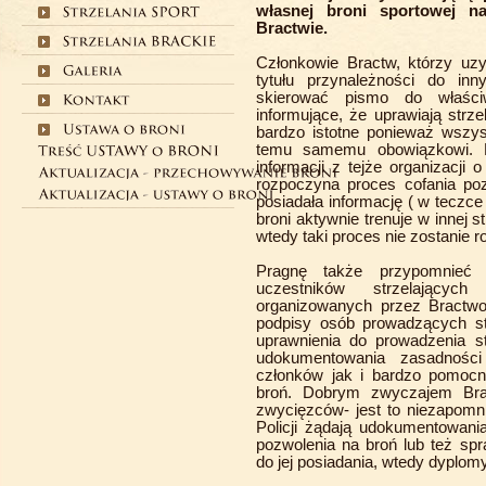
własnej broni sportowej n
Bractwie.
Członkowie Bractw, którzy uzy
tytułu przynależności do inny
skierować pismo do właści
informujące, że uprawiają strz
bardzo istotne ponieważ wszyst
temu samemu obowiązkowi. K
informacji z tejże organizacji
rozpoczyna proces cofania pozw
posiadała informację ( w teczce
broni aktywnie trenuje w innej st
wtedy taki proces nie zostanie r
Pragnę także przypomnieć 
uczestników strzelającyc
organizowanych przez Bractwo
podpisy osób prowadzących st
uprawnienia do prowadzenia s
udokumentowania zasadności
członków jak i bardzo pomocn
broń. Dobrym zwyczajem Bra
zwycięzców- jest to niezapomn
Policji żądają udokumentowani
pozwolenia na broń lub też spr
do jej posiadania, wtedy dyplo