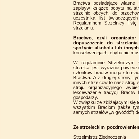
Bractwa posiadające własne 
zapisyw książce pobytu na str
strzelnic obcych, do przech
uczestnika list świadczący
Regulaminem Strzelnicy; list
strzelaniu.
Bractwo, czyli organizator
dopuszczenie do strzelani
spożycie alkoholu lub innyc
konsekwencjach, chyba nie mu
W regulaminie Strzelniczym 
strzelca jest wyraźnie powiedz
członków bractw mogą strzelać
Bractwa. A z drugiej strony, t
innych strzelców to nasz strój,
stroju organizacyjnego wybi
lekceważenie tradycji Bractw
gospodarzy.
W związku ze zbliżającymi się t
wszystkim Braciom (także tym
samych strzałów „w gwóźdź”( do
Ze strzeleckim pozdrowienie
Strzelmistrz Zjednoczenia