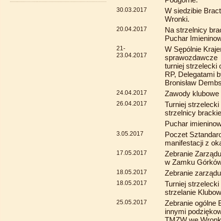
30.03.2017
W siedzibie Brac
Wronki.
20.04.2017
Na strzelnicy brac
Puchar Imieninow
21-
W Sępólnie Kraje
23.04.2017
sprawozdawcze 
turniej strzeleck
RP, Delegatami b
Bronisław Dembs
24.04.2017
Zawody klubowe n
26.04.2017
Turniej strzeleck
strzelnicy brackie
Puchar imieninow
3.05.2017
Poczet Sztandaro
manifestacji z ok
17.05.2017
Zebranie Zarząd
w Zamku Górków
18.05.2017
Zebranie zarządu
18.05.2017
Turniej strzeleck
strzelanie Klubo
25.05.2017
Zebranie ogólne 
innymi podziękow
TMZW we Wronka