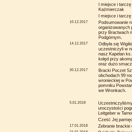
I miejsce i tarc
Kaźmierczak
I miejsce i tarc
10.12.2017
Podsumowanie r
organizowanych 
przy Bractwach n
Podgórnym.
14.12.2017
Odbyła się Wigil
uczestniczyli w n
nasz Kapelan ks.
kolęd przy akomp
oraz dużo smaczn
30.12.2017
Bracki Poczet Sz
obchodach 99 ro
wronieckiej w Po
pomniku Powstań
we Wronkach.
5.01.2018
Uczestniczyliśm
uroczystości pog
Leitgeber w Tarn
Cześć Jej pamięc
17.01.2018
Zebranie brackie 