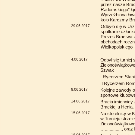
przez nasze Brac
Radomskiego” łąc
Wyrzeźbiona ławe
koło Karczmy Br
29.05.2017
Odbyło się w Urz
spotkanie członk
Prezes Bractwa z
obchodach roczn
Wielkopolskiego 
4.06.2017
Odbył się turniej s
Zielonoświątkowe
Szwak
I Rycerzem Stan
II Rycerzem Ro
8.06.2017
Kolejne zawody 
sportowe klubowe
14.06.2017
Bracia imiennicy 
Brackiej u Henia.
15.06.2017
Na strzelnicy w 
w Turnieju strzele
Zielonoświątkowe
….............., ora