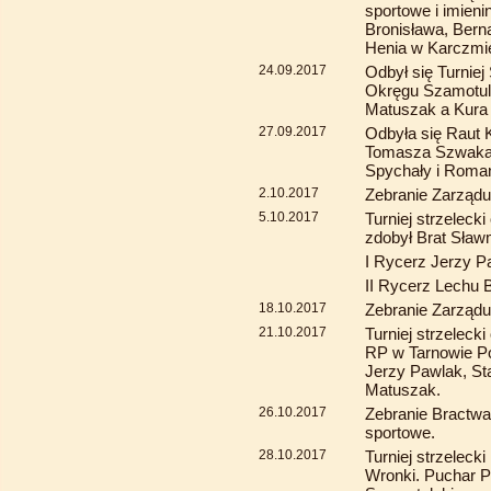
sportowe i imieni
Bronisława, Berna
Henia w Karczmie
24.09.2017
Odbył się Turniej
Okręgu Szamotuls
Matuszak a Kura 
27.09.2017
Odbyła się Raut 
Tomasza Szwaka 
Spychały i Roma
2.10.2017
Zebranie Zarządu
5.10.2017
Turniej strzelecki
zdobył Brat Sław
I Rycerz Jerzy P
II Rycerz Lechu B
18.10.2017
Zebranie Zarządu
21.10.2017
Turniej strzeleck
RP w Tarnowie Po
Jerzy Pawlak, St
Matuszak.
26.10.2017
Zebranie Bractwa
sportowe.
28.10.2017
Turniej strzeleck
Wronki. Puchar 