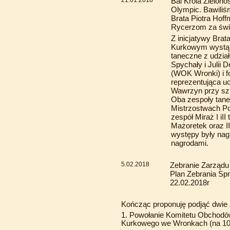
21.01.2018
Bal Króla Zielon
Olympic. Bawiliś
Brata Piotra Hoff
Rycerzom za świ
Z inicjatywy Brat
Kurkowym wystąpi
taneczne z udzi
Spychały i Julii D
(WOK Wronki) i fo
reprezentująca u
Wawrzyn przy sz
Oba zespoły tane
Mistrzostwach Pol
zespół Miraż I iII
Mażoretek oraz I
występy były nag
nagrodami.
5.02.2018
Zebranie Zarządu
Plan Zebrania S
22.02.2018r
Kończąc proponuję podjąć dwie 
1. Powołanie Komitetu Obchodów
Kurkowego we Wronkach (na 10.