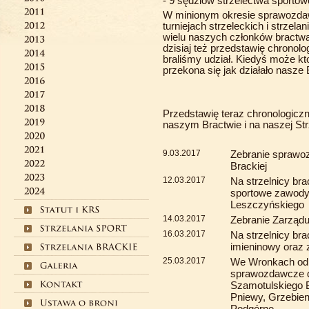
- 9 sędziów strzelectwa sportow
W minionym okresie sprawozdaw
turniejach strzeleckich i strzela
wielu naszych członków bractwa
dzisiaj też przedstawię chronol
braliśmy udział. Kiedyś może k
przekona się jak działało nasze
Przedstawię teraz chronologiczn
naszym Bractwie i na naszej Str
9.03.2017
Zebranie sprawo
Brackiej
12.03.2017
Na strzelnicy bra
sportowe zawody
Leszczyńskiego
14.03.2017
Zebranie Zarząd
16.03.2017
Na strzelnicy br
imieninowy oraz
25.03.2017
We Wronkach odb
sprawozdawcze 
Szamotulskiego 
Pniewy, Grzebien
Podgórne.