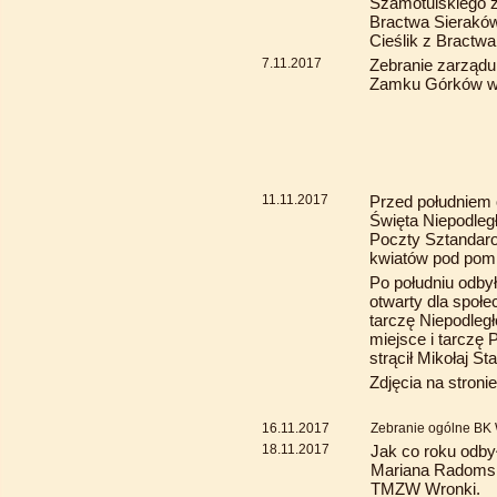
Szamotulskiego z
Bractwa Sieraków 
Cieślik z Bractw
7.11.2017
Zebranie zarząd
Zamku Górków w
11.11.2017
Przed południem o
Święta Niepodległ
Poczty Sztandaro
kwiatów pod pom
Po południu odbył 
otwarty dla społe
tarczę Niepodleg
miejsce i tarczę
strącił Mikołaj St
Zdjęcia na stronie
16.11.2017
Zebranie ogólne BK 
18.11.2017
Jak co roku odby
Mariana Radomsk
TMZW Wronki.