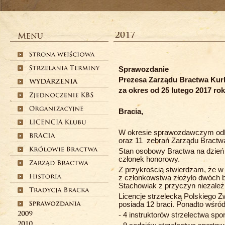
Sprawozdanie
Prezesa Zarządu Bractwa Ku
za okres od 25 lutego 2017 ro
Bracia,
W okresie sprawozdawczym odby
oraz 11 zebrań Zarządu Bractw
Stan osobowy Bractwa na dzień 2
członek honorowy.
Z przykrością stwierdzam, że 
z członkowstwa złożyło dwóch br
Stachowiak z przyczyn niezależ
Licencje strzelecką Polskiego 
posiada 12 braci. Ponadto wśr
- 4 instruktorów strzelectwa spo