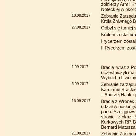
żołnierzy Armii 
Noteckiej w okoli
10.08.2017
Zebranie Zarządu 
Króla Żniwnego B
27.08.2017
Odbył się turniej 
Królem został br
I rycerzem został
II Rycerzem zosta
1.09.2017
Bracia wraz z P
uczestniczyli man
Wybuchu II wojny
5.09.2017
Zebranie zarząd
Karczmie Brackiej
– Andrzej Haak i 
16.09.2017
Bracia z Wronek
udział w odsłoni
parku Szelągowsk
stronie_ z okazji
Kurkowych RP. Br
Bernard Matusza
21.09.2017
Zebranie Zarząd