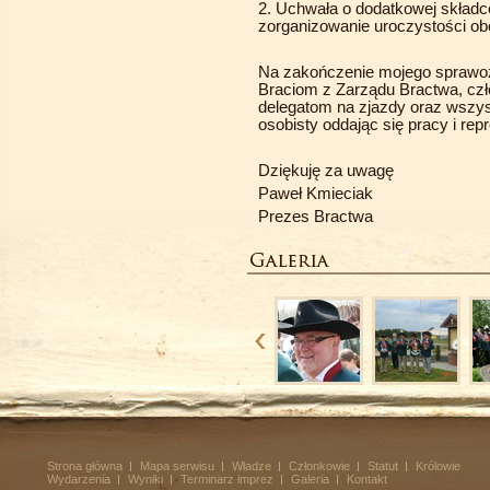
2. Uchwała o dodatkowej składce w
zorganizowanie uroczystości ob
Na zakończenie mojego sprawo
Braciom z Zarządu Bractwa, cz
delegatom na zjazdy oraz wszys
osobisty oddając się pracy i re
Dziękuję za uwagę
Paweł Kmieciak
Prezes Bractwa
Strona główna
Mapa serwisu
Władze
Członkowie
Statut
Królowie
Wydarzenia
Wyniki
Terminarz imprez
Galeria
Kontakt