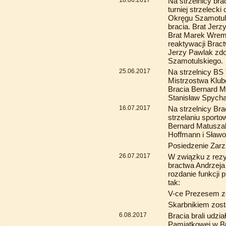
18.06.2017
Na strzelnicy bra
turniej strzelecki
Okręgu Szamotulsk
bracia. Brat Jer
Brat Marek Wremb
reaktywacji Bract
Jerzy Pawlak zdob
Szamotulskiego.
25.06.2017
Na strzelnicy BS
Mistrzostwa Klub
Bracia Bernard M
Stanisław Spycha
16.07.2017
Na strzelnicy Br
strzelaniu sporto
Bernard Matuszak
Hoffmann i Sławo
Posiedzenie Zarz
26.07.2017
W związku z rezy
bractwa Andrzeja
rozdanie funkcji
tak:
V-ce Prezesem zo
Skarbnikiem zosta
6.08.2017
Bracia brali udzia
Pamiątkowej w B