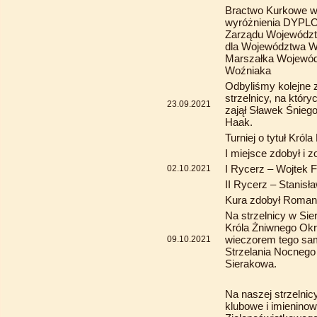
Bractwo Kurkowe w
wyróżnienia DY
Zarządu Województw
dla Województwa Wi
Marszałka Wojewód
Woźniaka
Odbyliśmy kolejne 
strzelnicy, na któr
23.09.2021
zajął Sławek Śniego
Haak.
Turniej o tytuł Król
I miejsce zdobył i
I Rycerz – Wojtek 
02.10.2021
II Rycerz – Stanisł
Kura zdobył Roma
Na strzelnicy w Sier
Króla Żniwnego Ok
wieczorem tego sam
09.10.2021
Strzelania Nocnego 
Sierakowa.
Na naszej strzelni
klubowe i imienino