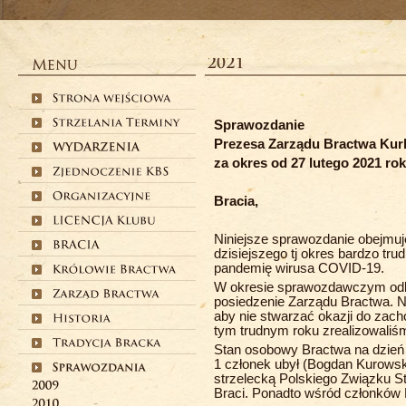
Sprawozdanie
Prezesa Zarządu Bractwa Ku
za okres od 27 lutego 2021 ro
Bracia,
Niniejsze sprawozdanie obejmuje
dzisiejszego tj okres bardzo t
pandemię wirusa COVID-19.
W okresie sprawozdawczym odby
posiedzenie Zarządu Bractwa. Ni
aby nie stwarzać okazji do zach
tym trudnym roku zrealizowaliś
Stan osobowy Bractwa na dzień
1 członek ubył (Bogdan Kurowski
strzelecką Polskiego Związku S
Braci. Ponadto wśród członków