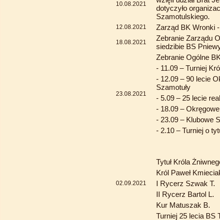
10.08.2021
dotyczyło organizac
Szamotulskiego.
Zarząd BK Wronki -
12.08.2021
Zebranie Zarządu 
18.08.2021
siedzibie BS Pniew
Zebranie Ogólne B
- 11.09 – Turniej Kr
- 12.09 – 90 lecie 
Szamotuły
23.08.2021
- 5.09 – 25 lecie r
- 18.09 – Okręgowe
- 23.09 – Klubowe 
- 2.10 – Turniej o t
Tytuł Króla Żniwne
Król Paweł Kmiecia
I Rycerz Szwak T.
02.09.2021
II Rycerz Bartol L.
Kur Matuszak B.
Turniej 25 lecia B