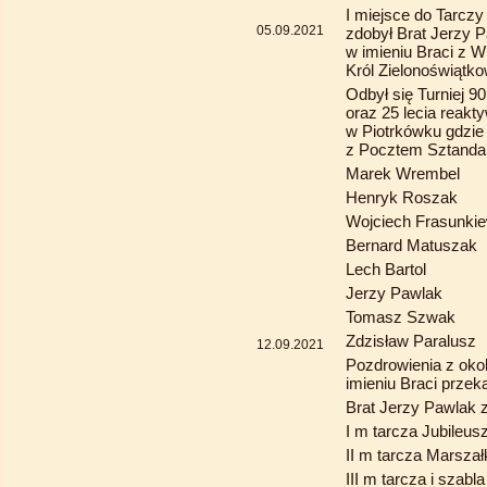
I miejsce do Tarc
05.09.2021
zdobył Brat Jerzy
w imieniu Braci z W
Król Zielonoświątk
Odbył się Turniej 9
oraz 25 lecia reakt
w Piotrkówku gdzie
z Pocztem Sztand
Marek Wrembel
Henryk Roszak
Wojciech Frasunki
Bernard Matuszak
Lech Bartol
Jerzy Pawlak
Tomasz Szwak
Zdzisław Paralusz
12.09.2021
Pozdrowienia z o
imieniu Braci przek
Brat Jerzy Pawlak z
I m tarcza Jubileu
II m tarcza Marszał
III m tarcza i szab