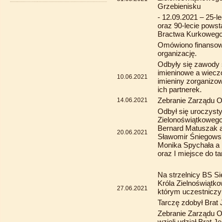
Grzebienisku
- 12.09.2021 – 25-l
oraz 90-lecie pows
Bractwa Kurkoweg
Omówiono finansowa
organizację.
Odbyły się zawody 
imieninowe a wiecz
10.06.2021
imieniny zorganizow
ich partnerek.
Zebranie Zarządu 
14.06.2021
Odbył się uroczysty 
Zielonoświątkowego
Bernard Matuszak a
20.06.2021
Sławomir Śniegowsk
Monika Spychała a
oraz I miejsce do t
Na strzelnicy BS Sie
Króla Zielnoświątk
27.06.2021
którym uczestniczyl
Tarczę zdobył Brat
Zebranie Zarządu O
wzięli udział Brat 