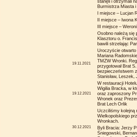
stanęli i otrzymali
Burmistrza Miasta 
I miejsce – Lucjan
II miejsce – Iwona 
III miejsce – Wero
Osobno należą się 
Klasztoru o. Franci
bawili strzelając P
Uroczyście otwarto
Mariana Radomskie
TMZW Wronki. Reg
19.11.2021
przygotował Brat S
bezpieczeństwem z
Stanisław, Leszek, 
W restauracji Hotel
Wigilia Bracka, w k
oraz zaproszony Pr
19.12.2021
Wronek oraz Preze
Brat Lech Orlik
Uczciliśmy kolejną
Wielkopolskiego pr
Wronkach.
30.12.2021
Byli Bracia: Jerzy 
Śniegowski, Bernar