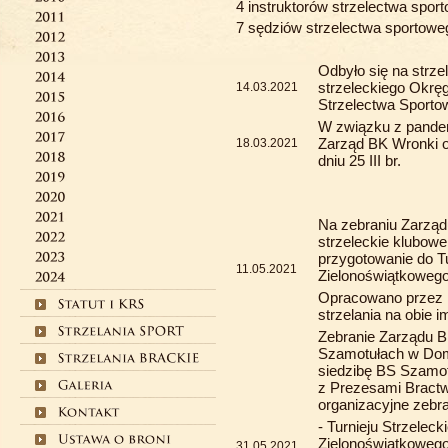
4 instruktorów strzelectwa spor
7 sędziów strzelectwa sportowe
Odbyło się na strze
strzeleckiego Okrę
14.03.2021
Strzelectwa Sport
W związku z pandem
Zarząd BK Wronki o
18.03.2021
dniu 25 III br.
Na zebraniu Zarząd
strzeleckie klubowe
przygotowanie do T
11.05.2021
Zielonoświątkowego 
Opracowano przez 
strzelania na obie i
Zebranie Zarządu 
Szamotułach w Dom
siedzibę BS Szamot
z Prezesami Bract
organizacyjne zebra
- Turnieju Strzele
Zielonoświątkowego
31.05.2021