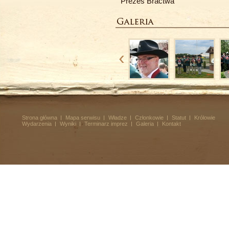
Prezes Bractwa
Strona główna
Mapa serwisu
Władze
Członkowie
Statut
Królowie
Wydarzenia
Wyniki
Terminarz imprez
Galeria
Kontakt