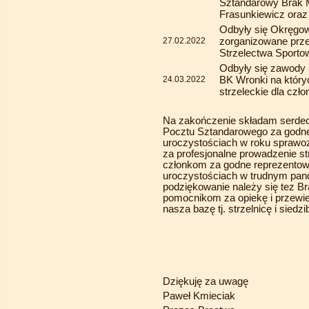
Sztandarowy Brak 
Frasunkiewicz ora
Odbyły się Okręgo
zorganizowane prz
27.02.2022
Strzelectwa Sport
Odbyły się zawody s
BK Wronki na który
24.03.2022
strzeleckie dla czł
Na zakończenie składam serdec
Pocztu Sztandarowego za godne
uroczystościach w roku sprawo
za profesjonalne prowadzenie st
członkom za godne reprezentowa
uroczystościach w trudnym pa
podziękowanie należy się tez Br
pomocnikom za opiekę i przewie
nasza bazę tj. strzelnicę i siedz
Dziękuję za uwagę
Paweł Kmieciak