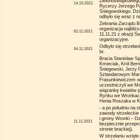
Zielonoświątkowego
14.10.2021
Rycerzy Jerzego P
Śniegowskiego. Dzię
odbyło się wraz z 
Zebrania Zarządu B
organizacja najbli
02.11.2021
11.11.21 z okazji Ś
organizacyjne.
Odbyło się strzelan
04.11.2021
br.
Bracia Stanisław Sp
Kmieciak, Król Ber
Śniegowski, Jerzy 
Sztandarowym Mar
Frasunkiewiczem 
uczestniczyli we Ms
wiązankę kwiatów p
Rynku we Wronkach.
Henia Roszaka w Ka
- a po południu na s
zawody strzeleckie
i gminy Wronki – D
11.11.2021
bezpiecznie przepr
stronie brackiej).
W strzelaniu wzięło