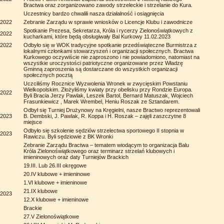
Bractwa oraz zorganizowano zawody strzeleckie i strzelanie do Kura.
Uczestnicy bardzo chwalili nasza działalność i osiągnięcia
.2022
Zebranie Zarządu w sprawie wniosków o Licencje Klubu i zawodnicze
Spotkanie Prezesa, Sekretarza, Króla i rycerzy Zielonoświątkowych z
.2022
kucharkami, które będą obsługiwały Bal Kurkowy 11.02.2023
.2022
Odbyło się w WOK tradycyjne spotkanie przedświąteczne Burmistrza z
lokalnymi członkami stowarzyszeń i organizacji społecznych. Bractwa
Kurkowego oczywiście nie zaproszono i nie powiadomiono, natomiast na
wszystkie uroczystości patriotyczne organizowane przez Władzę
Gminną zaproszenia są dostarczane do wszystkich organizacji
społecznych pocztą
Uczciliśmy Rocznice Wyzwolenia Wronek w zwycięskim Powstaniu
Wielkopolskim. Złożyliśmy kwiaty przy obelisku przy Rondzie Europa.
.2022
Byli Bracia Jerzy Pawlak, Leszek Bartol, Bernard Matuszak, Wojciech
Frasunkiewicz , Marek Wrembel, Heniu Roszak ze Sztandarem.
Odbył się Turniej Drużynowy na Kręgielni, nasze Bractwo reprezentowali
.2023
B. Dembski, J. Pawlak, R. Koppa i H. Roszak – zajęli zaszczytne 8
miejsce
Odbyło się szkolenie sędziów strzelectwa sportowego II stopnia w
.2023
Rawiczu. Byli sędziowie z BK Wronki
Zebranie Zarządu Bractwa – tematem wiodącym to organizacja Balu
Króla Zielonoświątkowego oraz terminarz strzelań klubowych i
imieninowych oraz daty Turniejów Brackich
19.III. Lub 26.III okręgowe
20.IV klubowe + imieninowe
1.VI klubowe + imieninowe
21.IX klubowe
.2023
12.X klubowe + imieninowe
Brackie
27.V Zielonoświątkowe