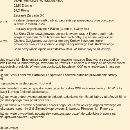
26.VIII Memoriał i. M. Radomskiego
02.IX Żniwne
14.X Piwne
Zebranie Zarządu BK
- zatwierdzenie porządku obrad zebrania sprawozdawczo-wyborczego
.2023
w dniu 02 marca 2023
- sprawy organizacyjne z Balem (autobus, kwiaty itp.)
Bal Króla Zielonoświątkowego zorganizowany wraz z Rycerzami i mało
zorganizowanym Cech Rzemiosł Różnych odbył się na sali wiejskiej w
Chojnie. Dziękujemy za piękna imprezę Królowi i osobom, które
.2023
poświęciły swój czas i pomoc w organizacji udanego Balu Królewskiego.
Są to oczywiście opinie uczestników Balu. W sumie były to 84 osoby.
ując wszystkim Braciom za godne reprezentowanie naszego Bractwa a szczególnie
łowi Pocztu Sztandarowego, zwracam się również z apelem o liczniejsze uczestnictwo w
ystościach brackich. W tym roku obchodzić będziemy XXV lecie reaktywacji naszego
wa.
uję też Bratu Leszkowi Bartolowi za sprawne i zawsze aktualne prowadzenie strony
ej .
nuję podjęcie następujących Uchwał:
wołać komitet organizacyjny do organizacji obchodów XXV lecia reaktywacji BK Wronki
kazji Turnieju Zielonoświątkowego.
djąć uchwałę o dobrowolne opłacenie składek członkowskich Braci, którzy ukończyli 80 ro
 (od następnego roku po ukończeniu).
djąć uchwałę w sprawie organizacji corocznego Balu Królewskiego organizowanego od
oku przez trzech Króli tj. Zielonoświątkowego, Żniwnego, Piwnego i ich Rycerzy.
djąć uchwałę o wysyłaniu pocztą elektroniczną zaproszeń do członków bractwa na
nie sprawozdawcze i wyborcze.
uję za uwagę