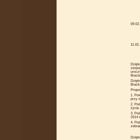
09.02
11.02
Dzięk
zespo
urocz
Bract
Dzięk
Bracki
Propo
1. Po
przy o
2. Po
życia
3. Po
2014 r
4. Po
zebra
Dzięk