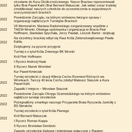
strzelanie do Kura Okolicznościowego. Nasze Bractwo reprezentowali
.2022
tylko Brat Paweł Kahl i Brat Bernard Matuszak. Jak widać coraz trudniej
zmobilizować naszych członków do uczestniczenia w wyjazdowych
uroczystościach brackich
Posiedzenie Zarządu, na którym omówiono bieżące sprawy i
.2022
organizację najbliższych Turniejów Brackich
VII Memoriał im. Mariana Radomskiego zorganizowany wspólnie z
.2022
TMZW Wronki. Obsługa sędziowska i organizacja to Bracia Piotr
Hoffmann, Stanisław Spychała, Jerzy Pawlak, Leszek Bartol - dziękuję
Na strzelnicy brackiej odbył się Raut Króla Zielonoświątkowego Pawła
Kahla.
.2022
Dziękujemy za pyszne przyjęcie.
Turniej o o tytuł Króla Żniwnego BK Wronki
Król Piotr Hoffmann
.2022
I Rycerz Andrzej Haak
II Rycerz Marek Wrembel
Kur Paweł Kmieciak
Turniej strzelecki z okazji 40lecia Cechu Rzemiosł Różnych we
Wronkach. Tarczę 40 lecia Cechu zdobył Mateusz Staszek a Kura
.2022
Paweł Kahl.
Zapadki I miejsce – Mirosław Staszek
Posiedzenie Zarządu Okręgu Szamotulskiego na którym omówiono
.2022
najbliższe turnieje strzeleckie
Pożegnaliśmy zmarłego naszego Przyjaciela Brata Ryszarda Jaskółę z
.2022
BS Sieraków
Turniej strzelecki o tytuł Króla Piwnego
Król Bernard Matuszak
.2022
I Rycerz Roman Koppa
II Rycerz Bronisław Dembski
Zawody strzeleckie klubowe i imieninowe połączone z Rautem