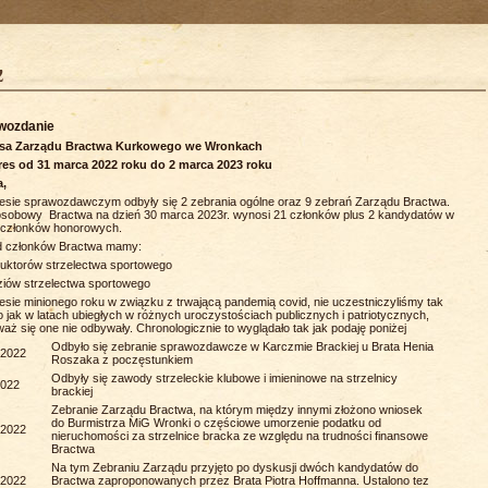
wozdanie
esa Zarządu Bractwa Kurkowego we Wronkach
res od 31 marca 2022 roku do 2 marca 2023 roku
a,
esie sprawozdawczym odbyły się 2 zebrania ogólne oraz 9 zebrań Zarządu Bractwa.
osobowy Bractwa na dzień 30 marca 2023r. wynosi 21 członków plus 2 kandydatów w
 członków honorowych.
 członków Bractwa mamy:
truktorów strzelectwa sportowego
ziów strzelectwa sportowego
esie minionego roku w związku z trwającą pandemią covid, nie uczestniczyliśmy tak
 jak w latach ubiegłych w różnych uroczystościach publicznych i patriotycznych,
aż się one nie odbywały. Chronologicznie to wyglądało tak jak podaję poniżej
Odbyło się zebranie sprawozdawcze w Karczmie Brackiej u Brata Henia
.2022
Roszaka z poczęstunkiem
Odbyły się zawody strzeleckie klubowe i imieninowe na strzelnicy
2022
brackiej
Zebranie Zarządu Bractwa, na którym między innymi złożono wniosek
do Burmistrza MiG Wronki o częściowe umorzenie podatku od
.2022
nieruchomości za strzelnice bracka ze względu na trudności finansowe
Bractwa
Na tym Zebraniu Zarządu przyjęto po dyskusji dwóch kandydatów do
.2022
Bractwa zaproponowanych przez Brata Piotra Hoffmanna. Ustalono tez