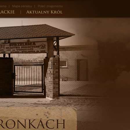
łówna
Mapa serwisu
Poleć znajomemu