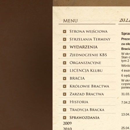
Spra
Prez
za ok
Braci
W okr
Stan 
tym 2
Wśród
4 ins
6 sęd
W okr
często
poniew
31.03
7.04.
13.04
25.04