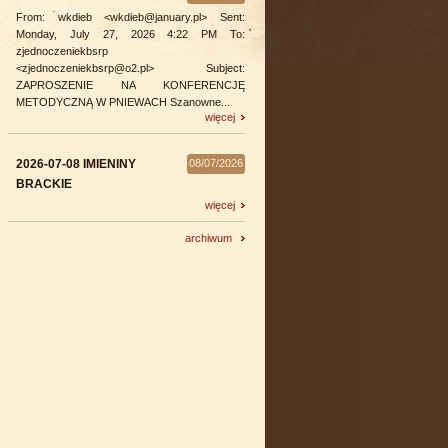
From: wkdieb <wkdieb@january.pl> Sent:
Monday, July 27, 2026 4:22 PM To:
zjednoczeniekbsrp
<zjednoczeniekbsrp@o2.pl> Subject:
ZAPROSZENIE NA KONFERENCJĘ
METODYCZNĄ W PNIEWACH Szanowne...
więcej
2026-07-08 IMIENINY
08/07/2026
BRACKIE
więcej
archiwum