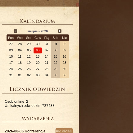
sierpień 2026
Pon
Wto
Śro
Czw
Pią
Sob
Nie
27
28
29
30
31
01
02
03
04
05
06
07
08
09
10
11
12
13
14
15
16
17
18
19
20
21
22
23
24
25
26
27
28
29
30
31
01
02
03
04
05
06
Osób online: 2
Unikalnych odwiedzin: 727438
2026-08-06 Konferencja
06/08/2026