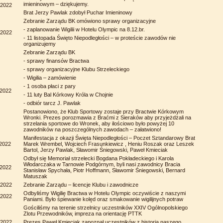
imieninowym – dziękujemy.
.2022
Brat Jerzy Pawlak zdobył Puchar Imieninowy
Zebranie Zarządu BK omówiono sprawy organizacyjne
- zaplanowanie Wigilii w Hotelu Olympic na 8.12.br.
.2022
- 11 listopada Święto Niepodległości – w proteście zawodów nie
organizujemy
Zebranie Zarządu BK
- sprawy finansów Bractwa
- sprawy organizacyjne Klubu Strzeleckiego
- Wigilia – zamówienie
- 1 osoba płaci z pary
.2022
- 11 luty Bal Kórkowy Króla w Chojnie
- odbiór tarcz J. Pawlak
Postanowiono, że Klub Sportowy zostaje przy Bractwie Kórkowym
Wronki. Prezes porozmawia z Braćmi z Sieraków aby przyjeżdżali na
strzelania sportowe do Wronek, aby ilościowo było powyżej 10
zawodników na poszczególnych zawodach – załatwiono!
Manifestacja z okazji Święta Niepodległości – Poczet Sztandarowy Brat
.2022
Marek Wrembel, Wojciech Frasunkiewicz , Heniu Roszak oraz Leszek
Bartol, Jerzy Pawlak, Sławomir Śniegowski, Paweł Kmieciak
Odbył się Memoriał strzelecki Bogdana Pokładeckiego i Karola
Włodarczaka w Tarnowie Podgórnym, byli nasi zawodnicy Bracia
.2022
Stanisław Spychała, Piotr Hoffmann, Sławomir Śniegowski, Bernard
Matuszak
.2022
Zebranie Zarządu – licencje Klubu i zawodnicze
Odbyliśmy Wigilię Bractwa w Hotelu Olympic oczywiście z naszymi
.2022
Paniami. Było śpiewanie kolęd oraz smakowanie wigilijnych potraw
Gościliśmy na terenie strzelnicy uczestników XXIV Ogólnopolskiego
Zlotu Przewodników, impreza na orientację PTTK
.2022
Prezes Paweł Kmieciak zapoznał uczestników z historią naszego