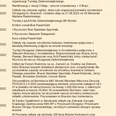
organizację Turnieju Zielonoświątkowego.
.2022
Manifestacja z okazji 3 Maja – poczet sztandarowy + 4 Braci
Odbyło się zebranie ogólne, dotyczyło organizacji turniejów strzeleckich
.2022
Okręgowych i Brackich. Ustalono datę na 27.08.2022 na VII Memoriał
Mariana Radomskiego
Turniej o tytuł Króla Zielonoświątkowego BK Wronki
Królem został Brat Paweł Kahl
.2022
I Rycerzem Brat Stanisław Spychała
II Rycerzem Sławomir Śniegowski
Kura zdobył Paweł Kahl
Odbyły się zawody strzeleckie klubowe i imieninowe połączone z
.2022
biesiadą imieninową (zdjęcia na stronie brackiej)
Turniej Okręgowy Zielonoświątkowy w Grzebienisku połączony z
30leciem Bractwa z Grzebieniska. Reprezentowali nas Bracia Jerzy
.2022
Pawlak, Bernard Matuszak oraz Król Paweł Kahl, który zdobył tytuł I
Rycerza do tarczy Okręgowej Zielonoświątkowej
Odbył się Festyn Rodzinny na os. Zamość pt. Dzielmy się Dobrem,
który Bractwo wsparło dodatkiem pieniężnym oraz zorganizowało dla
.2022
uczestników zawody strzeleckie na strzelnicy brackiej w Szklarni.
Obsługa zawodów: Bracia Stanisław Spychała, Paweł Kmieciak, Jerzy
Pawlak, Bronisław Dembski, Leszek Bartol
Otrzymaliśmy od Burmistrza MiG Wronki Mirosław Wieczora Decyzję
PO3120.9.2.4.2022 postanawiającą odmówić umorzenia zaległych rat I-
IV w podatku od nieruchomości na kwotę 1.600,00zł wraz z należnymi
.2022
odsetkami w kwocie 24,00zł. W uzasadnieniu Burmistrz radzi nam
między innymi abyśmy na utrzymanie naszej strzelnicy podwyższyli
składki członkowskie. Pozostawiam to Braciom bez komentarza.
W Zamku Opalińskich w Sierakowie odbyło się Zebranie Zarządu
Krajowego Zjednoczenia KBS RP z Prezesami Okręgów i Prezesami
.2022
Bractw Okręgu Szamotulskiego, na którym omówiono bieżące sprawy
brackie.
W Poznaniu odbyły się obchody 100 lecia Bractw Kurkowych oraz