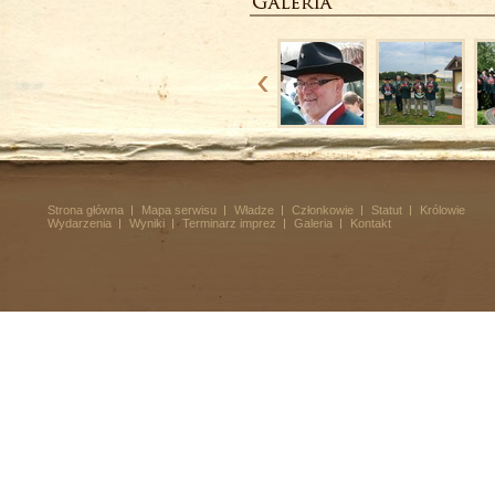
Strona główna
Mapa serwisu
Władze
Członkowie
Statut
Królowie
Wydarzenia
Wyniki
Terminarz imprez
Galeria
Kontakt