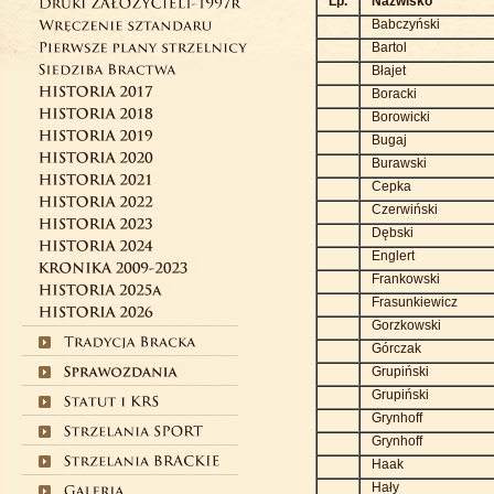
Lp.
Nazwisko
Babczyński
Bartol
Błajet
Boracki
Borowicki
Bugaj
Burawski
Cepka
Czerwiński
Dębski
Englert
Frankowski
Frasunkiewicz
Gorzkowski
Górczak
Grupiński
Grupiński
Grynhoff
Grynhoff
Haak
Hały