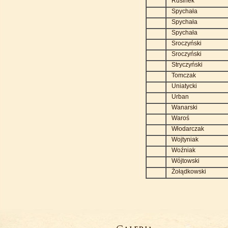
Rusinek
Spychała
Spychała
Spychała
Sroczyński
Sroczyński
Stryczyński
Tomczak
Uniatycki
Urban
Wanarski
Waroś
Włodarczak
Wojtyniak
Woźniak
Wójtowski
Żołądkowski