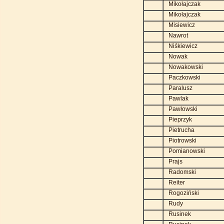
Mikołajczak
Mikołajczak
Misiewicz
Nawrot
Niśkiewicz
Nowak
Nowakowski
Paczkowski
Paralusz
Pawlak
Pawłowski
Pieprzyk
Pietrucha
Piotrowski
Pomianowski
Prajs
Radomski
Reiter
Rogoziński
Rudy
Rusinek