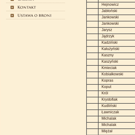
Hejnowicz
Jabłoński
Jankowski
Jankowski
Jarysz
Jądrzyk
Kadziński
Kałużyński
Kaszny
Kaszyński
Kmieciak
Kobiałkowski
Kopras
Koput
Król
Krystofiak
Kudliński
Ławniczak
Michalak
Michalak
Miężał