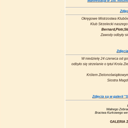
Manifestacja w 100. Roczn
Zdjęc
Okręgowe Mistrzostwa Klubów
Klub Strzelecki naszego
Bernard,Piotr,Sł
Zawody odbyły si
Zdjęci
W niedzielę 24 czerwca od go
odbyło się strzelanie o tytul Krola
Królem Zielonoświątkowym
Siostra Magd
Zdjęcia są w galerii "
Walnego Zebra
Bractwa Kurkowego we 
GALERIA Z