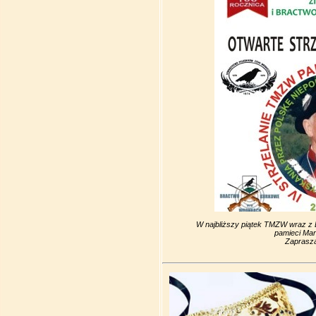
W najbliższy piątek TMZW wraz z 
pamieci Ma
Zaprasz