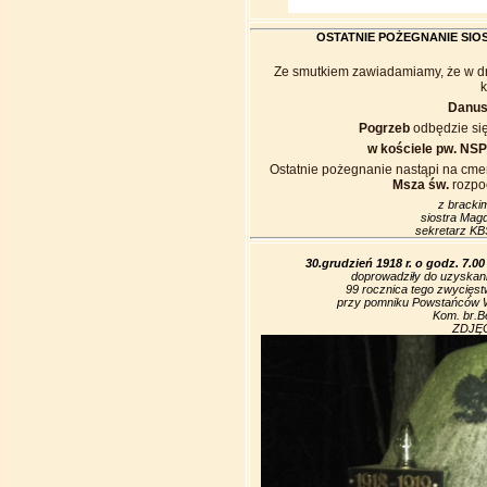
OSTATNIE POŻEGNANIE SIO
Ze smutkiem zawiadamiamy, że w dni
Danusi
Pogrzeb
odbędzie si
w kościele pw. NS
Ostatnie pożegnanie nastąpi na cme
Msza św.
rozpo
z bracki
siostra Mag
sekretarz K
30.grudzień 1918 r. o godz. 7.
doprowadziły do uzyskania
99 rocznica tego zwycięst
przy pomniku Powstańców Wi
Kom. br.B
ZDJĘCI