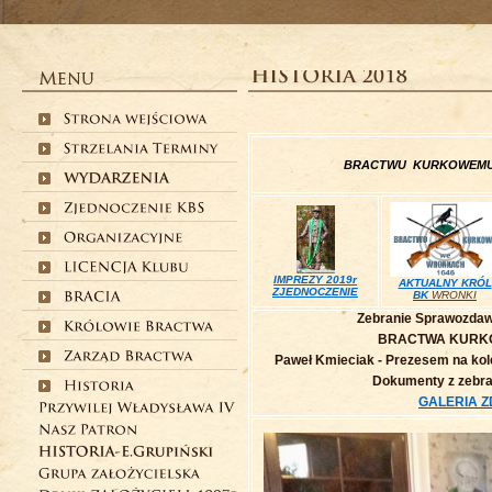
BRACTWU KURKOWEMU
IMPREZY 2019r
AKTUALNY KRÓL
ZJEDNOCZENIE
BK
WRONKI
Zebranie Sprawozdaw
BRACTWA KURK
Paweł Kmieciak - Prezesem na kol
Dokumenty z zebra
GALERIA ZD