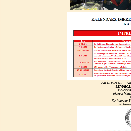
ZAPROSZENIE - TAR
SERDECZ
z bracki
siostra Mag
s
Kurkowego Br
w Tarno