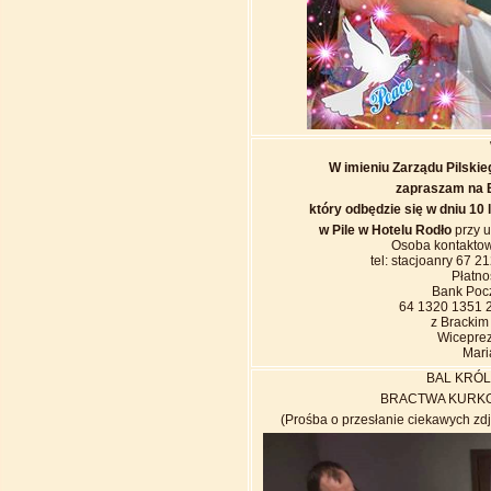
W imieniu Zarządu Pilski
zapraszam na 
który odbędzie się w dniu 10 
w Pile w Hotelu Rodło
przy u
Osoba kontakto
tel: stacjoanry 67 
Płatno
Bank Pocz
64 1320 1351 
z Bracki
Wicepre
Mari
BAL KRÓL
BRACTWA KURK
(Prośba o przesłanie ciekawych zdj